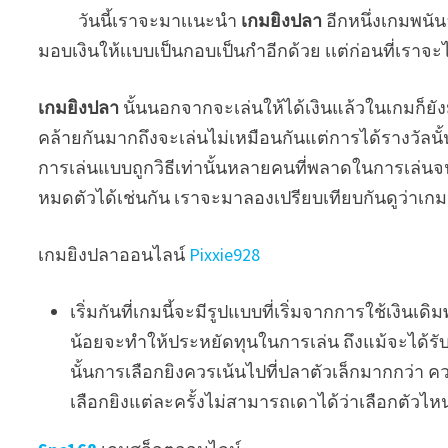
วันนี้เราจะมาเเนะนำ
เกมยิงปลา
อีกหนึ่งเกมพนั
มอบเงินให้เเบบเป็นกอบเป็นกำอีกด้วย เเต่ก่อนที่เราจะไ
เกมยิงปลา
นั้นนอกจากจะเล่นให้ได้เงินแล้วในเกมก็ยังมี
คล้ายกันมากถึงจะเล่นไม่เหมือนกันแต่การได้รางวัลนั้น
การเล่นแบบถูกวิธีเท่านั้นหลายคนที่พลาดในการเล่น
หมดตัวได้เช่นกัน เราจะมาลองเปรียบเทียบกันดูว่าเกม
เกมยิงปลาออนไลน์
Pixxie928
เริ่มกันที่เกมนี้จะมีรูปแบบที่เริ่มจากการใช้เงิน
น้อยจะทำให้ประหยัดทุนในการเล่น ถึงแม้จะได้รับเงิ
นั้นการเลือกยิงควรเน้นไปที่ปลาตัวเล็กมากกว่า คว
เลือกยิงแต่ละครั้งไม่สามารถเดาได้ว่าเลือกตัวไหน