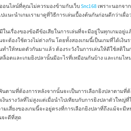
นออนไลน์ที่คุณไม่ควรมองข้ามกับเว็บ
Snc168
เพราะนอกจากจะ
ปแนะนำเกมเรามาดูที่วิธีการเล่นเบื้องต้นกันก่อนดีกว่าเผื่อว
ในเรื่องของข้อดีข้อเสียในการเล่นที่จะมีอยู่ในทุกเกมอยู่แล้
จะต้องใช้ดวงไม่ต่างกัน โดยทั้งสองเกมนี้เป็นเกมที่ได้เงิน
จนทำให้หมดตัวกันมาแล้ว ต้องระวังในการเล่นให้ดีใช้สติ
สล็อตและเกมยิงปลานั้นมีอะไรที่เหมือนกันบ้าง และเกมไหนจะ
เดิมพันตามที่ต้องการหลังจากนั้นจะเป็นการเลือกยิงปลาตามที่
นรางวัลที่ไม่สูงแต่เมื่อนำไปเทียบกับการยิงปลาตัวใหญ่ที่ได
ามเสี่ยงของเกมนี้จะอยู่ตรงที่การเลือกยิงปลาที่ถึงแม้จะมีห
จะดีที่สุด