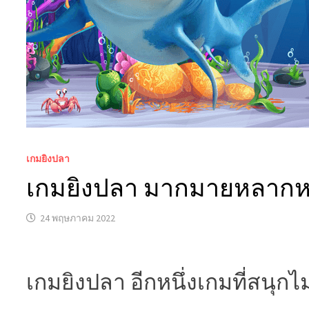
เกมยิงปลา
เกมยิงปลา มากมายหลากหล
24 พฤษภาคม 2022
เกมยิงปลา อีกหนึ่งเกมที่สนุกไม