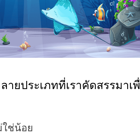
ายประเภทที่เราคัดสรรมาเพ
่ใช่น้อย