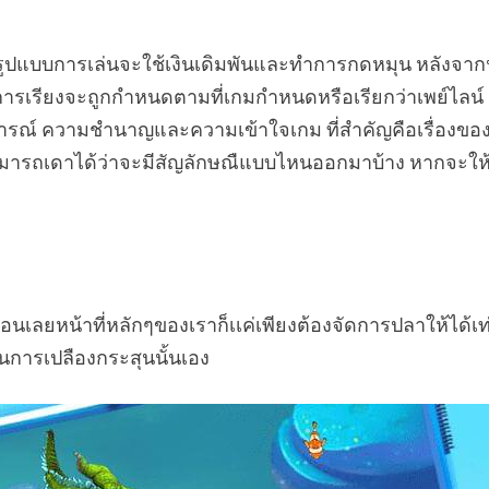
รูปแบบการเล่นจะใช้เงินเดิมพันและทำการกดหมุน หลังจากนั้
ารเรียงจะถูกกำหนดตามที่เกมกำหนดหรือเรียกว่าเพย์ไลน์ กา
ะสบการณ์ ความชำนาญและความเข้าใจเกม ที่สำคัญคือเรื่องข
สามารถเดาได้ว่าจะมีสัญลักษณืแบบไหนออกมาบ้าง หากจะให้
นเลยหน้าที่หลักๆของเราก็เเค่เพียงต้องจัดการปลาให้ได้เท่าน
ป็นการเปลืองกระสุนนั้นเอง