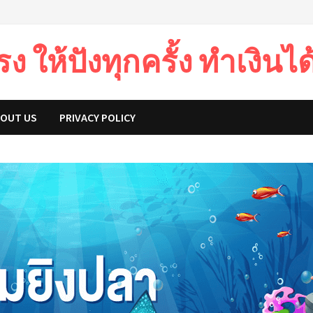
 ให้ปังทุกครั้ง ทำเงินได
BOUT US
PRIVACY POLICY