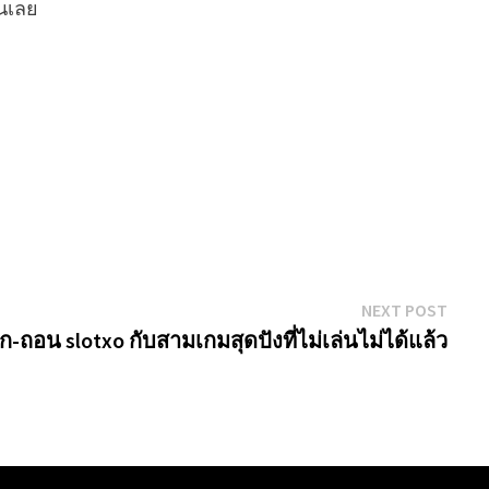
ันเลย
Next
NEXT POST
post:
ก-ถอน slotxo กับสามเกมสุดปังที่ไม่เล่นไม่ได้แล้ว