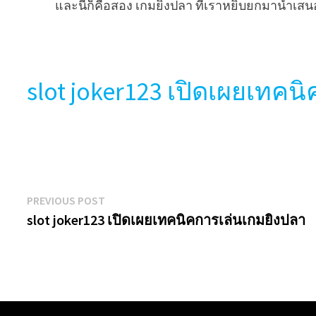
และนี้ก็คือสอง เกมยิงปลา ที่เราหยิบยกมานำเสนอให
slot joker123 เปิดเผยเทคน
แนะแนว
Previous
PREVIOUS POST
post:
slot joker123 เปิดเผยเทคนิคการเล่นเกมยิงปลา
เรื่อง