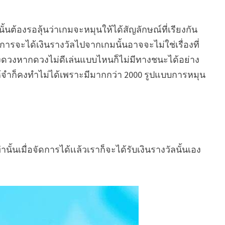
นต้องรอลุ้นว่าเกมจะหมุนให้ได้สัญลักษณ์ที่เรียงกัน
รจะได้เงินรางวัลไปจากเกมนั้นอาจจะไม่ใช่เรื่องที่
องดวงหากดวงไม่ดีเล่นแบบไหนก็ไม่มีทางชนะได้อย่าง
จำก็คงทำไม่ได้เพราะมีมากกว่า 2000 รูปแบบการหมุน
ั้นเมื่อจัดการได้เเล้วเราก็จะได้รับเงินรางวัลนั้นเอง