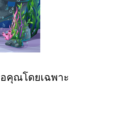
ื่อคุณโดยเฉพาะ