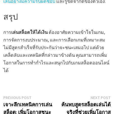
เล่นอย่างมีความรับผิดชอบ
และรู้ขีดจำกัดของตัวเอง.
สรุป
การ
เล่นสล็อตให้ได้เงิน
ต้องอาศัยความเข้าใจในเกม,
การจัดการงบประมาณ, และการเลือกเกมที่เหมาะสม
ไม่มีสูตรสำเร็จที่รับประกันว่าจะชนะเสมอไป แต่ด้วย
เคล็ดลับและเทคนิคที่กล่าวมาข้างต้น คุณสามารถเพิ่ม
โอกาสในการทำกำไรและสนุกไปกับเกมสล็อตออนไลน์
ได้
แนะแนว
Previous
N
PREVIOUS POST
NEXT POST
post:
p
เจาะลึกเทคนิคการเล่น
ค้นพบสูตรสล็อตเล่นได้
เรื่อง
สล็อต: เพิ่มโอกาสชนะ
จริงที่ช่วยเพิ่มโอกาส