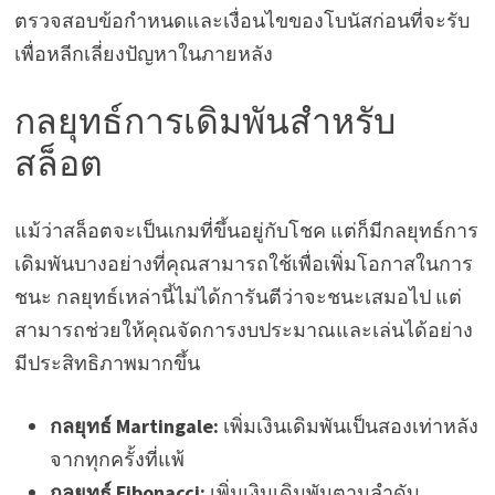
ตรวจสอบข้อกำหนดและเงื่อนไขของโบนัสก่อนที่จะรับ
เพื่อหลีกเลี่ยงปัญหาในภายหลัง
กลยุทธ์การเดิมพันสำหรับ
สล็อต
แม้ว่าสล็อตจะเป็นเกมที่ขึ้นอยู่กับโชค แต่ก็มีกลยุทธ์การ
เดิมพันบางอย่างที่คุณสามารถใช้เพื่อเพิ่มโอกาสในการ
ชนะ กลยุทธ์เหล่านี้ไม่ได้การันตีว่าจะชนะเสมอไป แต่
สามารถช่วยให้คุณจัดการงบประมาณและเล่นได้อย่าง
มีประสิทธิภาพมากขึ้น
กลยุทธ์ Martingale:
เพิ่มเงินเดิมพันเป็นสองเท่าหลัง
จากทุกครั้งที่แพ้
กลยุทธ์ Fibonacci:
เพิ่มเงินเดิมพันตามลำดับ