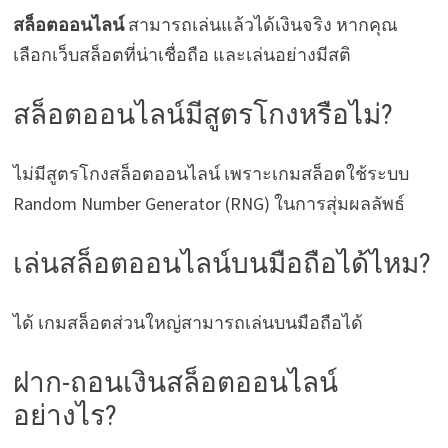
สล็อตออนไลน์
สามารถเล่นแล้วได้เงินจริง หากคุณ
เลือกเว็บสล็อตที่น่าเชื่อถือ และเล่นอย่างมีสติ
สล็อตออนไลน์มีสูตรโกงหรือไม่?
ไม่มีสูตรโกงสล็อตออนไลน์ เพราะเกมสล็อตใช้ระบบ
Random Number Generator (RNG) ในการสุ่มผลลัพธ์
เล่นสล็อตออนไลน์บนมือถือได้ไหม?
ได้ เกมสล็อตส่วนใหญ่สามารถเล่นบนมือถือได้
ฝาก-ถอนเงินสล็อตออนไลน์
อย่างไร?