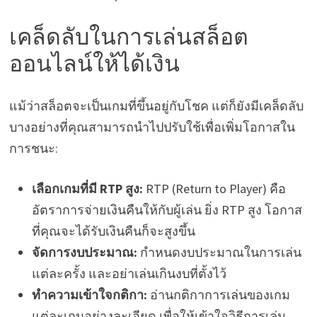
เคล็ดลับในการเล่นสล็อต
ออนไลน์ให้ได้เงิน
แม้ว่าสล็อตจะเป็นเกมที่ขึ้นอยู่กับโชค แต่ก็ยังมีเคล็ดลับ
บางอย่างที่คุณสามารถนำไปปรับใช้เพื่อเพิ่มโอกาสใน
การชนะ:
เลือกเกมที่มี RTP สูง:
RTP (Return to Player) คือ
อัตราการจ่ายเงินคืนให้กับผู้เล่น ยิ่ง RTP สูง โอกาส
ที่คุณจะได้รับเงินคืนก็จะสูงขึ้น
จัดการงบประมาณ:
กำหนดงบประมาณในการเล่น
แต่ละครั้ง และอย่าเล่นเกินงบที่ตั้งไว้
ทำความเข้าใจกติกา:
อ่านกติกาการเล่นของเกม
แต่ละเกมอย่างละเอียด เพื่อให้เข้าใจวิธีการเล่น