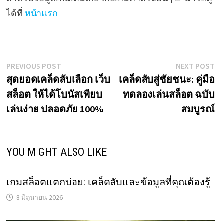
ได้ที่
หน้าแรก
แนะแนว
Previous
N
PREVIOUS POST
NEXT POST
post:
p
สุดยอดเคล็ดลับเลือก เว็บ
เคล็ดลับสู่ชัยชนะ: คู่มือ
เรื่อง
สล็อต ให้ได้โบนัสเพียบ
ทดลองเล่นสล็อต ฉบับ
เล่นง่าย ปลอดภัย 100%
สมบูรณ์
YOU MIGHT ALSO LIKE
เกมสล็อตแตกบ่อย: เคล็ดลับและข้อมูลที่คุณต้องรู้
8 มิถุนายน 2026