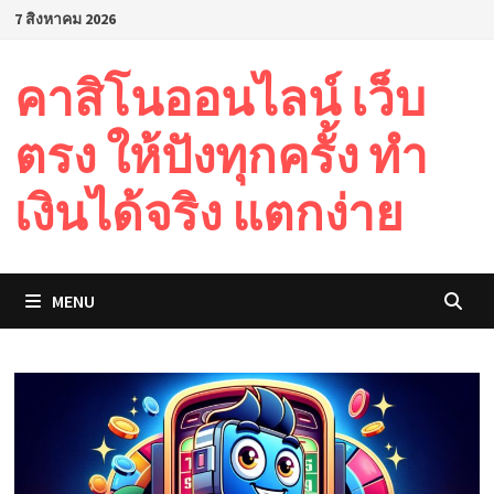
Skip
7 สิงหาคม 2026
to
content
คาสิโนออนไลน์ เว็บ
ตรง ให้ปังทุกครั้ง ทำ
เงินได้จริง แตกง่าย
MENU