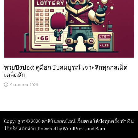
หวยปิงปอง: คู่มือฉบับสมบูรณ์ เจาะลึกทุกกลเม็ด
เคล็ดลับ
9 เมษายน 2026
Copyright © 2026
คาสิโนออนไลน์ เว็บตรง ให้ปังทุกครั้ง ทำเงิน
ได้จริง แตกง่าย
. Powered by
WordPress
and
Bam
.