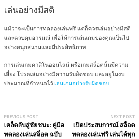
เล่นอย่างมีสติ
แม้ว่าจะเป็นการทดลองเล่นฟรี แต่ก็ควรเล่นอย่างมีสติ
และควบคุมอารมณ์ เพื่อให้การเล่นเกมของคุณเป็นไป
อย่างสนุกสนานและมีประสิทธิภาพ
การเล่นเกมคาสิโนออนไลน์ หรือเกมสล็อตนั้นมีความ
เสี่ยง โปรดเล่นอย่างมีความรับผิดชอบ และอยู่ในงบ
ประมาณที่กำหนดไว้
เล่นเกมอย่างรับผิดชอบ
แนะแนว
Previous
N
PREVIOUS POST
NEXT POST
post:
p
เคล็ดลับสู่ชัยชนะ: คู่มือ
เปิดประสบการณ์ สล็อต
เรื่อง
ทดลองเล่นสล็อต ฉบับ
ทดลองเล่นฟรี เล่นได้ทุก