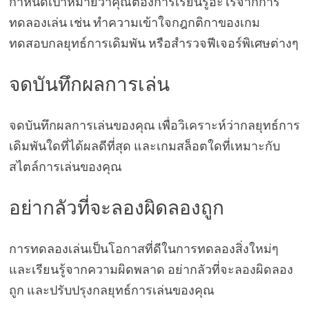
กำหนดเป้าหมายว่าคุณต้องการเรียนรู้อะไรจากการ
ทดลองเล่น เช่น ทำความเข้าใจกฎกติกาของเกม
ทดสอบกลยุทธ์การเดิมพัน หรือสำรวจฟีเจอร์พิเศษต่างๆ
จดบันทึกผลการเล่น
จดบันทึกผลการเล่นของคุณ เพื่อวิเคราะห์ว่ากลยุทธ์การ
เดิมพันใดที่ได้ผลดีที่สุด และเกมสล็อตใดที่เหมาะกับ
สไตล์การเล่นของคุณ
อย่ากลัวที่จะลองผิดลองถูก
การทดลองเล่นเป็นโอกาสที่ดีในการทดลองสิ่งใหม่ๆ
และเรียนรู้จากความผิดพลาด อย่ากลัวที่จะลองผิดลอง
ถูก และปรับปรุงกลยุทธ์การเล่นของคุณ