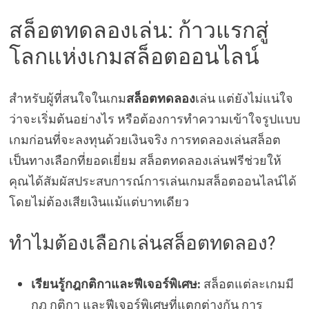
สล็อตทดลองเล่น: ก้าวแรกสู่
โลกแห่งเกมสล็อตออนไลน์
สำหรับผู้ที่สนใจในเกม
สล็อตทดลอง
เล่น แต่ยังไม่แน่ใจ
ว่าจะเริ่มต้นอย่างไร หรือต้องการทำความเข้าใจรูปแบบ
เกมก่อนที่จะลงทุนด้วยเงินจริง การทดลองเล่นสล็อต
เป็นทางเลือกที่ยอดเยี่ยม สล็อตทดลองเล่นฟรีช่วยให้
คุณได้สัมผัสประสบการณ์การเล่นเกมสล็อตออนไลน์ได้
โดยไม่ต้องเสียเงินแม้แต่บาทเดียว
ทำไมต้องเลือกเล่นสล็อตทดลอง?
เรียนรู้กฎกติกาและฟีเจอร์พิเศษ:
สล็อตแต่ละเกมมี
กฎ กติกา และฟีเจอร์พิเศษที่แตกต่างกัน การ